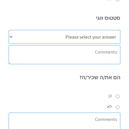
סטטוס
זוגי
הם את/ה
שכיר/ה?
כן
לא