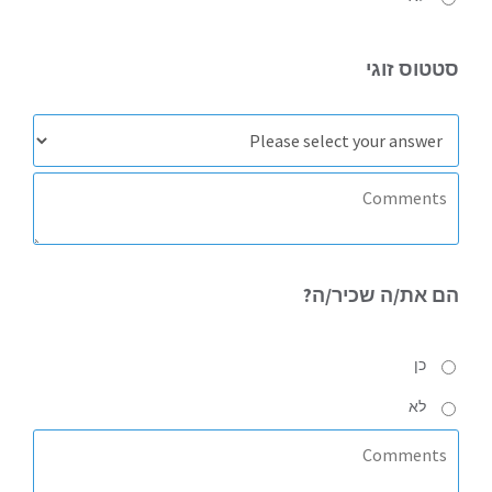
סטטוס
זוגי
הם את/ה
שכיר/ה?
כן
לא