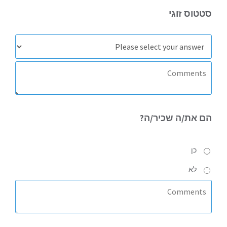
סטטוס
זוגי
הם את/ה
שכיר/ה?
כן
לא