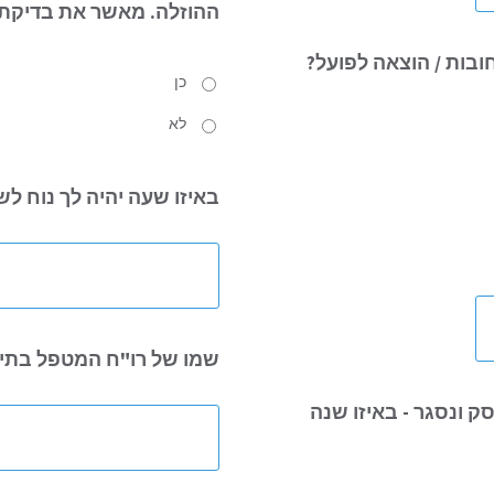
ההוזלה.
מאשר את בדיקת 
בות / הוצאה לפועל?
כן
לא
באיזו שעה
יהיה לך נוח ל
שמו של רו"ח
המטפל בתיק 
ק ונסגר - באיזו שנה