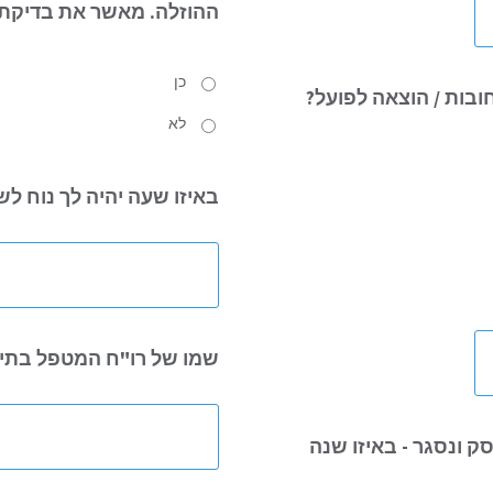
ההוזלה.
מאשר את בדיקת 
כן
בות / הוצאה לפועל?
לא
באיזו שעה
יהיה לך נוח ל
שמו של רו"ח
המטפל בתיק 
ק ונסגר - באיזו שנה