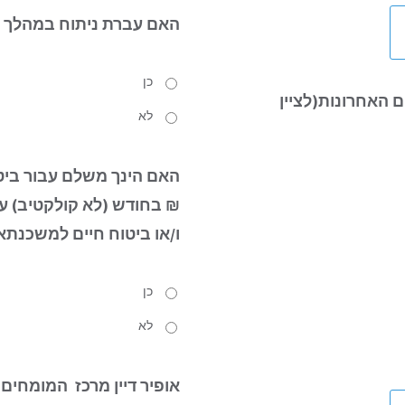
האם עברת ניתוח
במהלך 12 החודשים האחרונים?
כן
והאם בצעת החזר מס ב-7 השנים האחרונות(לציין
לא
האם הינך משלם עבור ביטו
₪ בחודש (לא קולקטיב) עבו
ו/או ביטוח חיים למשכנתא
כן
לא
אופיר דיין מרכז המומחים 