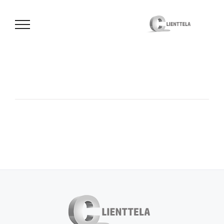
לג
תוכן