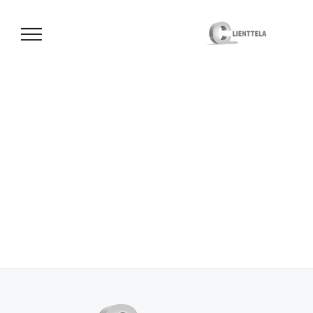
לג
תוכן