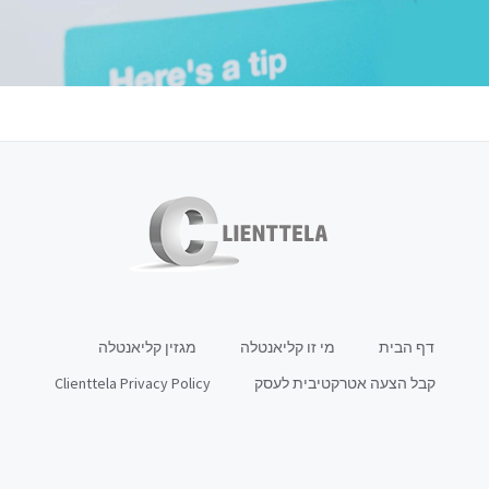
דף הבית
מי זו קליאנטלה
מגזין קליאנטלה
קבל הצעה אטרקטיבית לעסק
Clienttela Privacy Policy