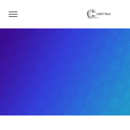
לג
תוכן