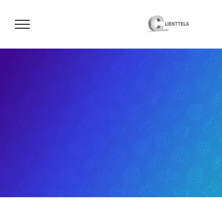
לג
תוכן