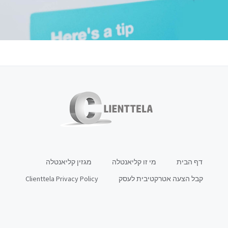
דף הבית
מי זו קליאנטלה
מגזין קליאנטלה
קבל הצעה אטרקטיבית לעסק
Clienttela Privacy Policy